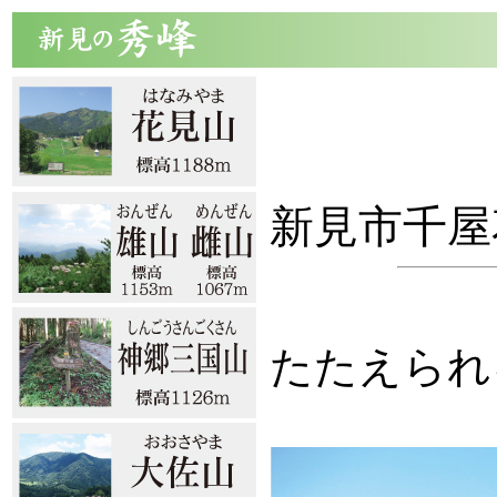
剣
新見市千屋
中国
たたえられ