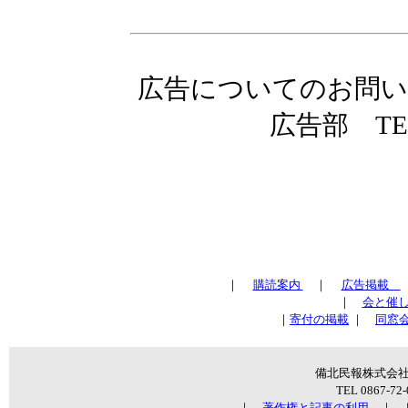
広告についてのお問い
広告部 TEL0
｜
購読案内
｜
広告掲載
｜
会と催
｜
寄付の掲載
｜
同窓
備北民報株式会社 〒
TEL 0867-72
｜
著作権と記事の利用
｜
リ