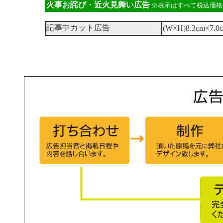
火事お詫び・近火見舞い広告
※表示はすべて税込価格
記事中カット広告
(W×H)8.3cm×7.